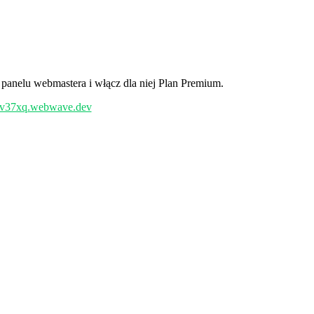
panelu webmastera i włącz dla niej Plan Premium.
/pv37xq.webwave.dev